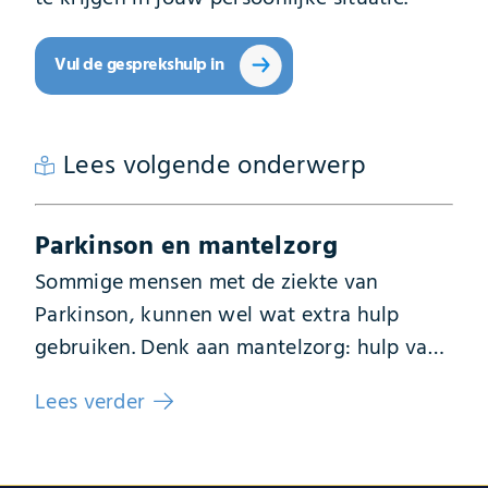
Vul de gesprekshulp in
Lees volgende onderwerp
Parkinson en mantelzorg
Sommige mensen met de ziekte van
Parkinson, kunnen wel wat extra hulp
gebruiken. Denk aan mantelzorg: hulp van
mensen in de omgeving wanneer er extra
Lees verder
ondersteuning nodig is. Wat mantelzorgen
precies inhoudt en hoe je als mantelzorger
de juiste zorg kan bieden, lees je hier.