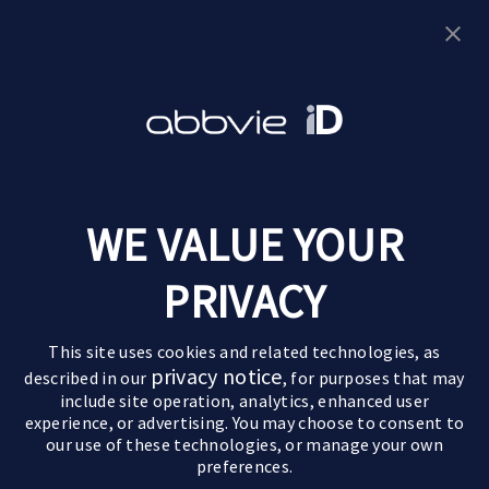
Vul de gesprekshulp in
Leven met parkinson
WE VALUE YOUR
Goede momenten
Over parkinson
Ervaringen van anderen
PRIVACY
De ziekte van parkinson
Behandelingen
Pak de regie
Verloop van de ziekte
Medicijnen
Leefstijltips
Partners & kinderen
This site uses cookies and related technologies, as
Symptomen
Geavanceerde behandelingen
Actief zijn
privacy notice
described in our
, for purposes that may
Impact op partner en kinderen
Motorische symptomen
include site operation, analytics, enhanced user
Paramedische zorg
Relaties
Sommige beelden en personages op deze website
Impact op de relatie
Niet-motorische symptomen
experience, or advertising. You may choose to consent to
zijn AI-gegenereerd of dienen uitsluitend ter
our use of these technologies, or manage your own
Zorgen voor een ouder
illustratie.
preferences.
Parkinson en mantelzorg