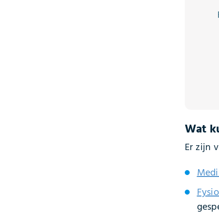
Wat k
Er zijn
Medi
Fysi
gespe