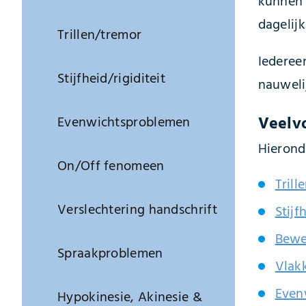
kunnen a
dagelijk
Trillen/tremor
Iederee
Stijfheid/rigiditeit
nauwelij
Veelv
Evenwichtsproblemen
Hierond
On/Off fenomeen
Trill
Verslechtering handschrift
Stijf
Bewe
Spraakproblemen
Vlak
Even
Hypokinesie, Akinesie &