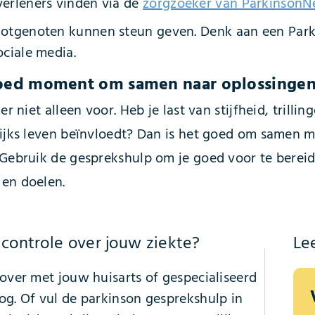
verleners vinden via de
zorgzoeker van ParkinsonN
lotgenoten kunnen steun geven. Denk aan een Park
ociale media.
oed moment om samen naar oplossingen t
 er niet alleen voor. Heb je last van stijfheid, tril
lijks leven beïnvloedt? Dan is het goed om samen me
 Gebruik de gesprekshulp om je goed voor te bereide
en doelen.
j controle over jouw ziekte?
Le
rover met jouw huisarts of gespecialiseerd
og. Of vul de parkinson gesprekshulp in