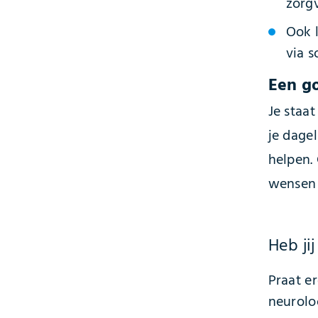
zorg
Ook 
via s
Een g
Je staat
je dage
helpen.
wensen 
Heb ji
Praat e
neurolo