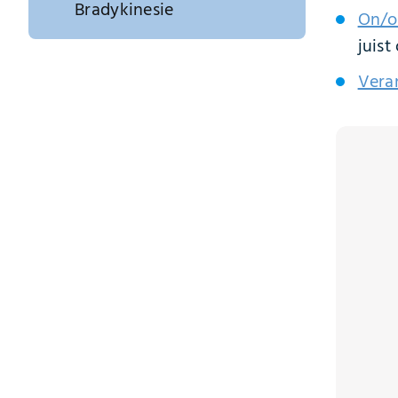
Bradykinesie
On/o
juist
Vera