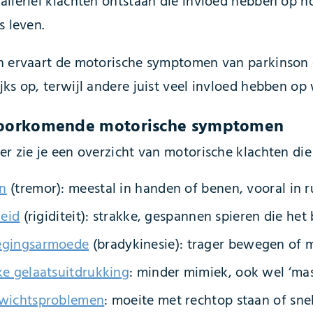
llerlei klachten ontstaan die invloed hebben op hoe
s leven.
n ervaart de motorische symptomen van parkinson o
ks op, terwijl andere juist veel invloed hebben op
oorkomende motorische symptomen
er zie je een overzicht van motorische klachten di
en
(tremor): meestal in handen of benen, vooral in r
heid
(rigiditeit): strakke, gespannen spieren die he
gingsarmoede
(bradykinesie): trager bewegen of
ke gelaatsuitdrukking
: minder mimiek, ook wel ‘ma
wichtsproblemen
: moeite met rechtop staan of snel