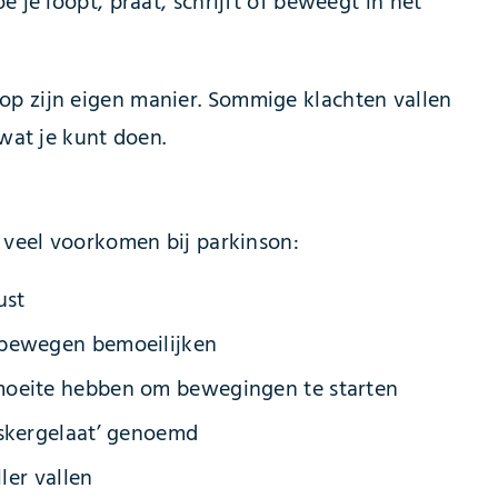
 je loopt, praat, schrijft of beweegt in het
p zijn eigen manier. Sommige klachten vallen
 wat je kunt doen.
e veel voorkomen bij parkinson:
ust
t bewegen bemoeilijken
 moeite hebben om bewegingen te starten
skergelaat’ genoemd
ler vallen