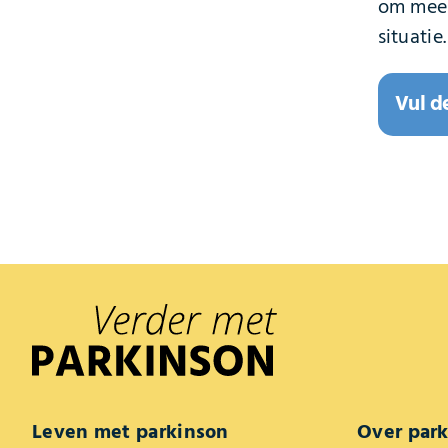
om meer
situatie.
Vul d
Leven met parkinson
Over par