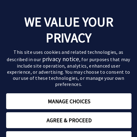
Leven met parkinson
WE VALUE YOUR
Goede momenten
Over parkinson
Ervaringen van anderen
PRIVACY
De ziekte van parkinson
Behandelingen
Pak de regie
Verloop van de ziekte
Medicijnen
Leefstijltips
Partners & kinderen
This site uses cookies and related technologies, as
Symptomen
Geavanceerde behandelingen
Actief zijn
privacy notice
described in our
, for purposes that may
Impact op partner en kinderen
Motorische symptomen
include site operation, analytics, enhanced user
Paramedische zorg
Relaties
Sommige beelden en personages op deze website
Impact op de relatie
Niet-motorische symptomen
experience, or advertising. You may choose to consent to
zijn AI-gegenereerd of dienen uitsluitend ter
our use of these technologies, or manage your own
Zorgen voor een ouder
illustratie.
preferences.
Parkinson en mantelzorg
Rouwverwerking
MANAGE CHOICES
Tips om voor jezelf te zorgen
NL-ABBV-250208 | Januari 2026 | Copyright © 2026 AbbVie
AGREE & PROCEED
Over ons
Gebruikersvoorwaarden
Privacy
Contact