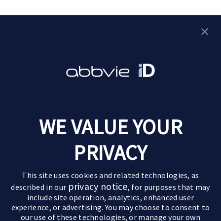
Vul de gesprekshulp in
Leven met parkinson
WE VALUE YOUR
Goede momenten
Over parkinson
Ervaringen van anderen
PRIVACY
De ziekte van parkinson
Behandelingen
Pak de regie
Verloop van de ziekte
Medicijnen
Leefstijltips
Partners & kinderen
This site uses cookies and related technologies, as
Symptomen
Geavanceerde behandelingen
Actief zijn
privacy notice
described in our
, for purposes that may
Impact op partner en kinderen
Motorische symptomen
include site operation, analytics, enhanced user
Paramedische zorg
Relaties
Sommige beelden en personages op deze website
Impact op de relatie
Niet-motorische symptomen
experience, or advertising. You may choose to consent to
zijn AI-gegenereerd of dienen uitsluitend ter
our use of these technologies, or manage your own