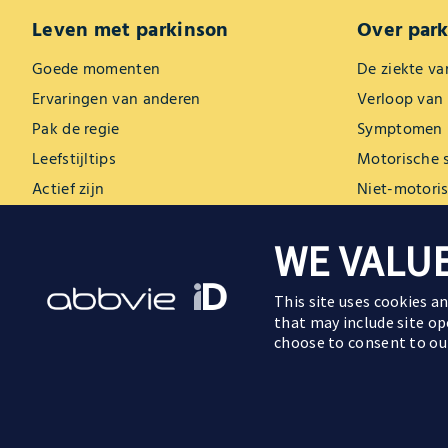
Leven met parkinson
Over par
Goede momenten
De ziekte va
Ervaringen van anderen
Verloop van 
Pak de regie
Symptomen
Leefstijltips
Motorische
Actief zijn
Niet-motori
Relaties
WE VALUE
Sommige beelden en personages op deze website zijn AI-geg
This site uses cookies a
that may include site op
choose to consent to ou
NL-ABBV-250208 |