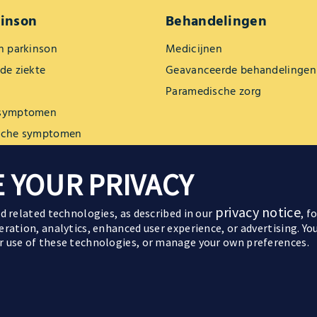
kinson
Behandelingen
n parkinson
Medicijnen
de ziekte
Geavanceerde behandelingen
Paramedische zorg
 symptomen
sche symptomen
 YOUR PRIVACY
enereerd of dienen uitsluitend ter illustratie.
privacy notice
nd related technologies, as described in our
, f
eration, analytics, enhanced user experience, or advertising. Y
r use of these technologies, or manage your own preferences.
Over ons
 Januari 2026 | Copyright © 2026 AbbVie
Cookie Preferences