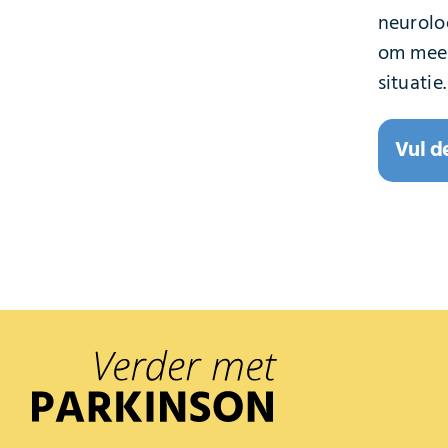
neurolo
om meer
situatie.
Vul d