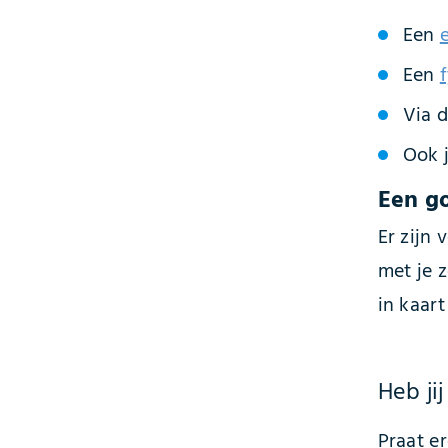
Een
Een
Via 
Ook j
Een g
Er zijn
met je 
in kaar
Heb ji
Praat e