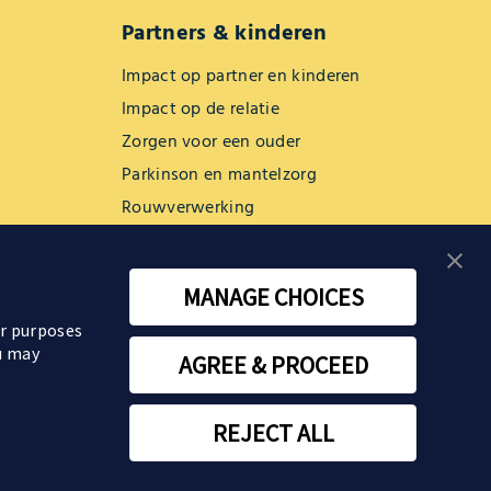
Partners & kinderen
Impact op partner en kinderen
Impact op de relatie
Zorgen voor een ouder
Parkinson en mantelzorg
Rouwverwerking
Tips om voor jezelf te zorgen
MANAGE CHOICES
or purposes
ou may
AGREE & PROCEED
Gebruikersvoorwaarden
Privacy
Contact
REJECT ALL