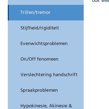
ook weer
Trillen/tremor
Stijfheid/rigiditeit
Evenwichtsproblemen
On/Off fenomeen
Verslechtering handschrift
Spraakproblemen
Hypokinesie, Akinesie &