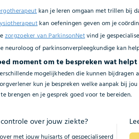
ergotherapeut
kan je leren omgaan met trillen bij d
fysiotherapeut
kan oefeningen geven om je coördina
de
zorgzoeker van ParkinsonNet
vind je gespecialise
e neuroloog of parkinsonverpleegkundige kan helpe
oed moment om te bespreken wat helpt 
 verschillende mogelijkheden die kunnen bijdragen 
zorgverlener kun je bespreken welke aanpak bij jou
t te brengen en je gesprek goed voor te bereiden.
j controle over jouw ziekte?
Le
rover met jouw huisarts of gespecialiseerd