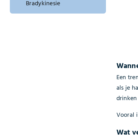
Bradykinesie
Wanne
Een trem
als je h
drinken 
Vooral i
Wat v