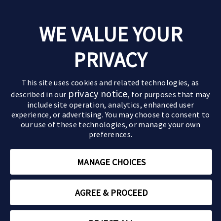
Leven met parkinson
WE VALUE YOUR
Goede momenten
Over parkinson
Ervaringen van anderen
PRIVACY
De ziekte van parkinson
Behandelingen
Pak de regie
Verloop van de ziekte
Medicijnen
Leefstijltips
Partners & kinderen
This site uses cookies and related technologies, as
Symptomen
Geavanceerde behandelingen
privacy notice
Actief zijn
described in our
, for purposes that may
Impact op partner en kinderen
Motorische symptomen
include site operation, analytics, enhanced user
Paramedische zorg
Relaties
Sommige beelden en personages op deze website
Impact op de relatie
Niet-motorische symptomen
experience, or advertising. You may choose to consent to
zijn AI-gegenereerd of dienen uitsluitend ter
our use of these technologies, or manage your own
Zorgen voor een ouder
illustratie.
preferences.
Parkinson en mantelzorg
Rouwverwerking
MANAGE CHOICES
Tips om voor jezelf te zorgen
NL-ABBV-250208 | Januari 2026 | Copyright © 2026 AbbVie
AGREE & PROCEED
Over ons
Gebruikersvoorwaarden
Privacy
Contact