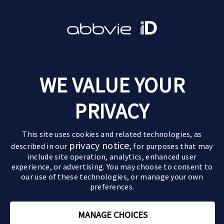
Leven met parkinson
WE VALUE YOUR
Goede momenten
Over parkinson
Ervaringen van anderen
PRIVACY
De ziekte van parkinson
Behandelingen
Pak de regie
Verloop van de ziekte
Medicijnen
Leefstijltips
Partners & kinderen
This site uses cookies and related technologies, as
Symptomen
Geavanceerde behandelingen
Actief zijn
privacy notice
described in our
, for purposes that may
Impact op partner en kinderen
Motorische symptomen
include site operation, analytics, enhanced user
Paramedische zorg
Relaties
Sommige beelden en personages op deze website
Impact op de relatie
Niet-motorische symptomen
experience, or advertising. You may choose to consent to
zijn AI-gegenereerd of dienen uitsluitend ter
our use of these technologies, or manage your own
Zorgen voor een ouder
illustratie.
preferences.
Parkinson en mantelzorg
Rouwverwerking
MANAGE CHOICES