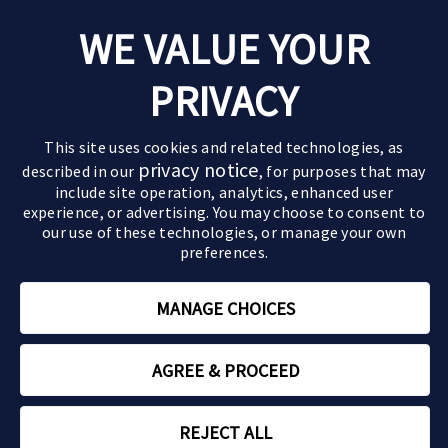
Leven met parkinson
WE VALUE YOUR
Goede momenten
Over parkinson
Ervaringen van anderen
PRIVACY
De ziekte van parkinson
Behandelingen
Pak de regie
Verloop van de ziekte
Medicijnen
Leefstijltips
Partners & kinderen
This site uses cookies and related technologies, as
Symptomen
Geavanceerde behandelingen
Actief zijn
privacy notice
described in our
, for purposes that may
Impact op partner en kinderen
Motorische symptomen
include site operation, analytics, enhanced user
Paramedische zorg
Relaties
Sommige beelden en personages op deze website
Impact op de relatie
Niet-motorische symptomen
experience, or advertising. You may choose to consent to
zijn AI-gegenereerd of dienen uitsluitend ter
our use of these technologies, or manage your own
Zorgen voor een ouder
illustratie.
preferences.
Parkinson en mantelzorg
Rouwverwerking
MANAGE CHOICES
Tips om voor jezelf te zorgen
NL-ABBV-250208 | Januari 2026 | Copyright © 2026 AbbVie
AGREE & PROCEED
Over ons
Gebruikersvoorwaarden
Privacy
Contact
REJECT ALL