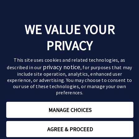
Leven met parkinson
WE VALUE YOUR
Goede momenten
Over parkinson
Ervaringen van anderen
PRIVACY
De ziekte van parkinson
Behandelingen
Pak de regie
Verloop van de ziekte
Medicijnen
Leefstijltips
Partners & kinderen
This site uses cookies and related technologies, as
Symptomen
Geavanceerde behandelingen
Actief zijn
privacy notice
described in our
, for purposes that may
Impact op partner en kinderen
Motorische symptomen
include site operation, analytics, enhanced user
Paramedische zorg
Relaties
Sommige beelden en personages op deze website
Impact op de relatie
Niet-motorische symptomen
experience, or advertising. You may choose to consent to
zijn AI-gegenereerd of dienen uitsluitend ter
our use of these technologies, or manage your own
Zorgen voor een ouder
illustratie.
preferences.
Parkinson en mantelzorg
Rouwverwerking
MANAGE CHOICES
Tips om voor jezelf te zorgen
NL-ABBV-250208 | Januari 2026 | Copyright © 2026 AbbVie
AGREE & PROCEED
Over ons
Gebruikersvoorwaarden
Privacy
Contact