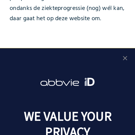
ondanks de ziekteprogressie (nog) wél kan,
daar gaat het op deze website om.
Vul de gesprekshulp in
Leven met parkinson
WE VALUE YOUR
Goede momenten
Over parkinson
Ervaringen van anderen
PRIVACY
De ziekte van parkinson
Behandelingen
Pak de regie