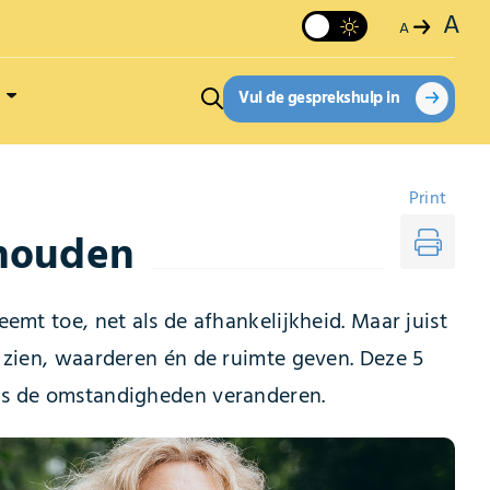
A
A
Vul de gesprekshulp in
Print
 houden
eemt toe, net als de afhankelijkheid. Maar juist
en zien, waarderen én de ruimte geven. Deze 5
als de omstandigheden veranderen.