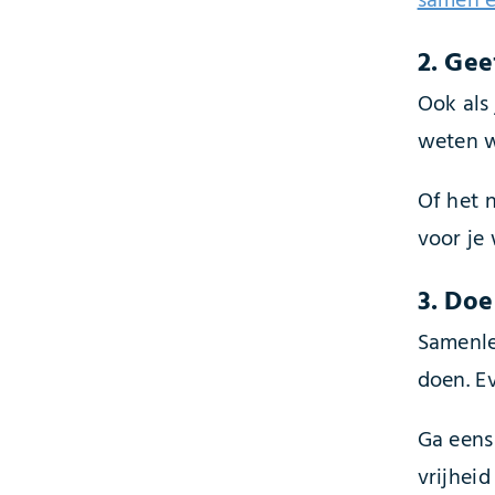
samen e
2. Gee
Ook als 
weten wa
Of het n
voor je 
3. Doe
Samenlev
doen. E
Ga eens
vrijheid