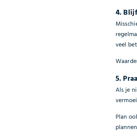
4. Bli
Misschie
regelma
veel be
Waarderi
5. Pra
Als je n
vermoei
Plan oo
plannen 