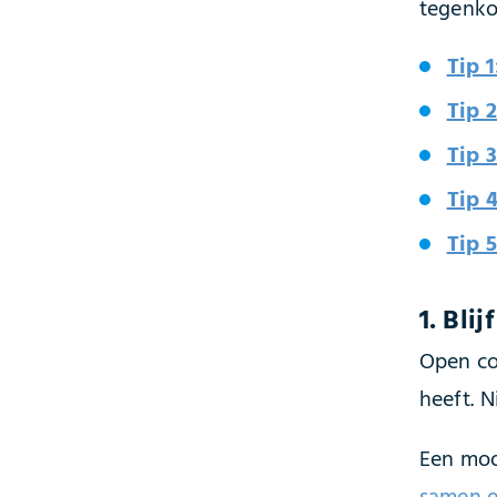
tegenko
Tip 1
Tip 
Tip 
Tip 
Tip 5
1. Bli
Open co
heeft. 
Een moo