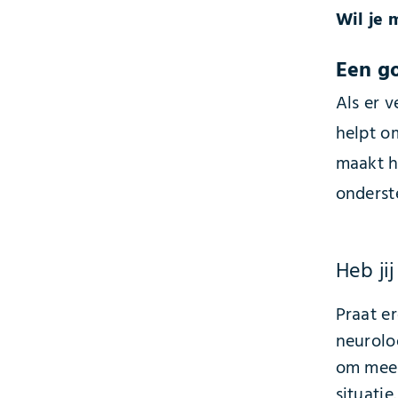
Wil je 
Een g
Als er v
helpt o
maakt h
onderst
Heb ji
Praat e
neurolo
om meer
situatie.