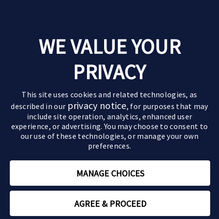
Leven met parkinson
WE VALUE YOUR
Goede momenten
Over parkinson
Ervaringen van anderen
PRIVACY
De ziekte van parkinson
Behandelingen
Pak de regie
Verloop van de ziekte
Medicijnen
Leefstijltips
Partners & kinderen
This site uses cookies and related technologies, as
Symptomen
Geavanceerde behandelingen
Actief zijn
privacy notice
described in our
, for purposes that may
Impact op partner en kinderen
Motorische symptomen
include site operation, analytics, enhanced user
Paramedische zorg
Relaties
Sommige beelden en personages op deze website
Impact op de relatie
Niet-motorische symptomen
experience, or advertising. You may choose to consent to
zijn AI-gegenereerd of dienen uitsluitend ter
our use of these technologies, or manage your own
Zorgen voor een ouder
illustratie.
preferences.
Parkinson en mantelzorg
Rouwverwerking
MANAGE CHOICES
Tips om voor jezelf te zorgen
NL-ABBV-250208 | Januari 2026 | Copyright © 2026 AbbVie
AGREE & PROCEED
Over ons
Gebruikersvoorwaarden
Privacy
Contact