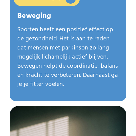
Beweging
Sporten heeft een positief effect op
de gezondheid. Het is aan te raden
dat mensen met parkinson zo lang
mogelijk lichamelijk actief blijven.
Bewegen helpt de coördinatie, balans
en kracht te verbeteren. Daarnaast ga
je je fitter voelen.