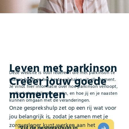
Leven met parkinson
Deze website is voor iedereen die met parkinson te
Creëer jouw goede
maken heeft en het beste wil halen uit elk moment.
Je vindt hier informatie over hoe parkinson verloopt,
momenten
welke behandelingen er zijn, en hoe jij en je naasten
kunnen omgaan met de veranderingen.
Onze gesprekshulp zet op een rij wat voor
jou belangrijk is, zodat je samen met je
zorgverlener kunt werken aan het
Vul de gesprekshulp in