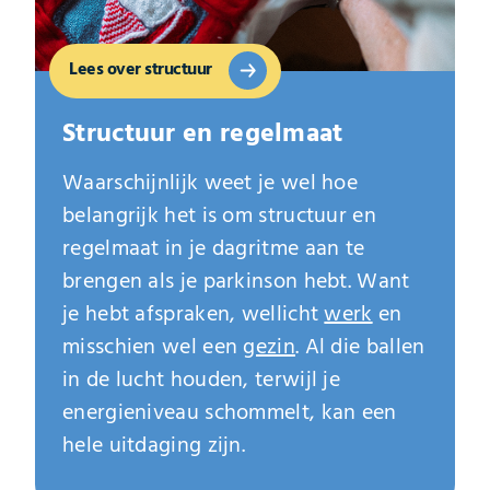
Lees over structuur
Structuur en regelmaat
Waarschijnlijk weet je wel hoe
belangrijk het is om structuur en
regelmaat in je dagritme aan te
brengen als je parkinson hebt. Want
je hebt afspraken, wellicht
werk
en
misschien wel een
gezin
. Al die ballen
in de lucht houden, terwijl je
energieniveau schommelt, kan een
hele uitdaging zijn.