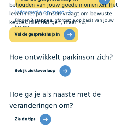
behouden van jouw goede momenten. Het
Informatie op maat
leven met parkinson vraagt om bewuste
Binnen
3 stappen
informatie op basis van jouw
keuzes. Niet morgen, maar nu.
keuzes.
Vul de gesprekshulp in
Hoe ontwikkelt parkinson zich?
Bekijk ziekteverloop
Hoe ga je als naaste met de
veranderingen om?
Zie de tips