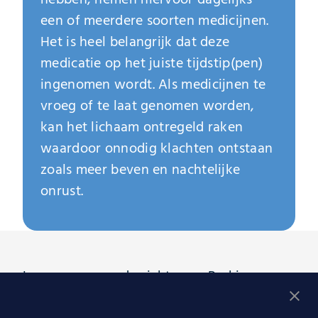
een of meerdere soorten medicijnen.
Het is heel belangrijk dat deze
medicatie op het juiste tijdstip(pen)
ingenomen wordt. Als medicijnen te
vroeg of te laat genomen worden,
kan het lichaam ontregeld raken
waardoor onnodig klachten ontstaan
zoals meer beven en nachtelijke
onrust.
Lees meer over de ziekte van Parkinson