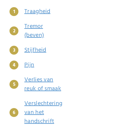
Traagheid
Tremor
(beven)
Stijfheid
Pijn
Verlies van
reuk of smaak
Verslechtering
van het
handschrift