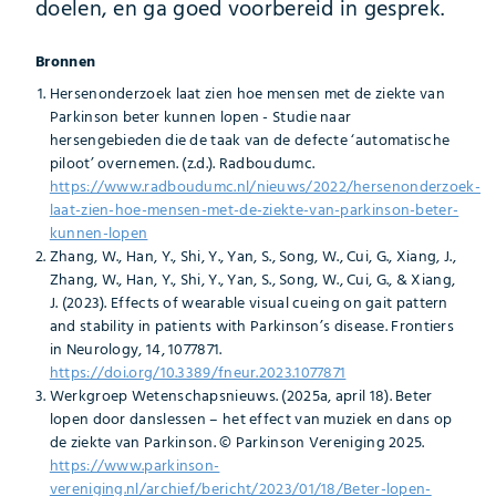
doelen, en ga goed voorbereid in gesprek.
Bronnen
Hersenonderzoek laat zien hoe mensen met de ziekte van
Parkinson beter kunnen lopen - Studie naar
hersengebieden die de taak van de defecte ‘automatische
piloot’ overnemen. (z.d.). Radboudumc.
https://www.radboudumc.nl/nieuws/2022/hersenonderzoek-
laat-zien-hoe-mensen-met-de-ziekte-van-parkinson-beter-
kunnen-lopen
Zhang, W., Han, Y., Shi, Y., Yan, S., Song, W., Cui, G., Xiang, J.,
Zhang, W., Han, Y., Shi, Y., Yan, S., Song, W., Cui, G., & Xiang,
J. (2023). Effects of wearable visual cueing on gait pattern
and stability in patients with Parkinson’s disease. Frontiers
in Neurology, 14, 1077871.
https://doi.org/10.3389/fneur.2023.1077871
Werkgroep Wetenschapsnieuws. (2025a, april 18). Beter
lopen door danslessen – het effect van muziek en dans op
de ziekte van Parkinson. © Parkinson Vereniging 2025.
https://www.parkinson-
vereniging.nl/archief/bericht/2023/01/18/Beter-lopen-