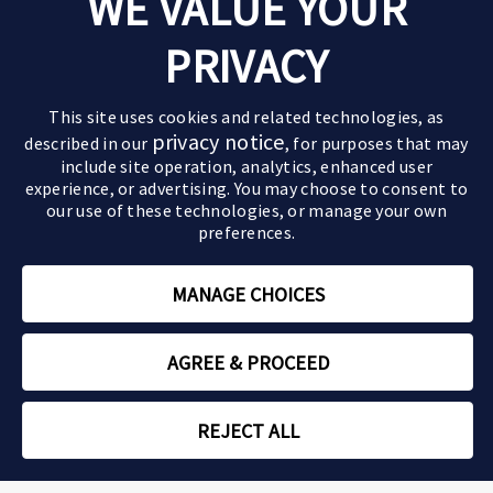
WE VALUE YOUR
Goede momenten
Over parkinson
Ervaringen van anderen
PRIVACY
De ziekte van parkinson
Behandelingen
Pak de regie
Verloop van de ziekte
Medicijnen
Leefstijltips
Partners & kinderen
This site uses cookies and related technologies, as
Symptomen
Geavanceerde behandelingen
Actief zijn
privacy notice
described in our
, for purposes that may
Impact op partner en kinderen
Motorische symptomen
include site operation, analytics, enhanced user
Paramedische zorg
Relaties
Sommige beelden en personages op deze website
Impact op de relatie
Niet-motorische symptomen
experience, or advertising. You may choose to consent to
zijn AI-gegenereerd of dienen uitsluitend ter
our use of these technologies, or manage your own
Zorgen voor een ouder
illustratie.
preferences.
Parkinson en mantelzorg
Rouwverwerking
MANAGE CHOICES
Tips om voor jezelf te zorgen
NL-ABBV-250208 | Januari 2026 | Copyright © 2026 AbbVie
AGREE & PROCEED
Over ons
Gebruikersvoorwaarden
Privacy
Contact
REJECT ALL
Cookie Preferences